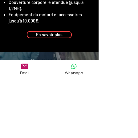
Couverture corporelle étendue (jusqu'à
1,2M€).
Equipement du motard et accessoires
jusqu'à 10.000€.
En savoir plus
Nos avantages
ASSURANCE
Email
WhatsApp
IMMEDIATE
Bénéficiez d'une assurance
immédiate avec notre partenaire
24/24h et 7/7j