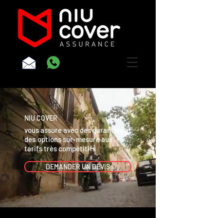
NIU COVER
vous
assure
avec des garanties
et
des
options sur-mesure aux
tarifs
très compétitifs
DEMANDER UN DEVIS