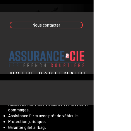
Nous contacter
NOTRE PARTENAIR
E
NOS GARANTI
E
S
Garanties valeurs à neuf durant 24 mois.
Rachat de franchise en cas de vol, incendie,
dommages.
Assistance 0 km avec prêt de véhicule.
Protection juridique.
Garantie gilet airbag.